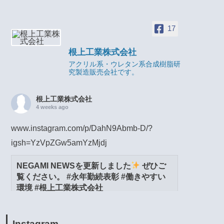
17
根上工業株式会社
アクリル系・ウレタン系合成樹脂研
究製造販売会社です。
根上工業株式会社
4 weeks ago
www.instagram.com/p/DahN9Abmb-D/?
igsh=YzVpZGw5amYzMjdj
NEGAMI NEWSを更新しました
ぜひご
覧ください。 #永年勤続表彰 #働きやすい
環境 #根上工業株式会社
www.instagram.com
View on Facebook
·
Share
Instagram