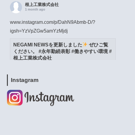
根上工業株式会社
1 month ago
www.instagram.com/p/DahN9Abmb-D/?
igsh=YzVpZGw5amYzMjdj
NEGAMI NEWSを更新しました
ぜひご覧
ください。 #永年勤続表彰 #働きやすい環境 #
根上工業株式会社
www.instagram.com
View on Facebook
·
Share
Instagram
根上工業株式会社
1 month ago
www.instagram.com/p/DacW6YymXwG/?
igsh=MWpja2JpZnUweXcwNA==
NEGAMI NEWSを更新しました
ぜひご覧