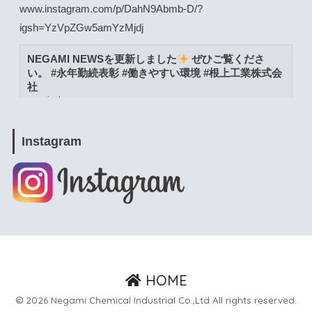
www.instagram.com/p/DahN9Abmb-D/?
igsh=YzVpZGw5amYzMjdj
NEGAMI NEWSを更新しました
ぜひご覧くださ
い。 #永年勤続表彰 #働きやすい環境 #根上工業株式会
社
www.instagram.com
View on Facebook
·
Share
Instagram
根上工業株式会社
1 month ago
www.instagram.com/p/DacW6YymXwG/?
igsh=MWpja2JpZnUweXcwNA==
NEGAMI NEWSを更新しました
ぜひご覧くださ
い。 #能美市 #よりよい環境づくりの日 #根上工業株式
HOME
会社
© 2026 Negami Chemical Industrial Co.,Ltd All rights reserved.
www.instagram.com