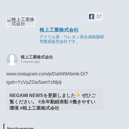
17
根上工業株式会社
アクリル系・ウレタン系合成樹脂研
究製造販売会社です。
根上工業株式会社
1 month ago
www.instagram.com/p/DahN9Abmb-D/?
igsh=YzVpZGw5amYzMjdj
NEGAMI NEWSを更新しました
ぜひご
覧ください。 #永年勤続表彰 #働きやすい
環境 #根上工業株式会社
www.instagram.com
View on Facebook
·
Share
Instagram