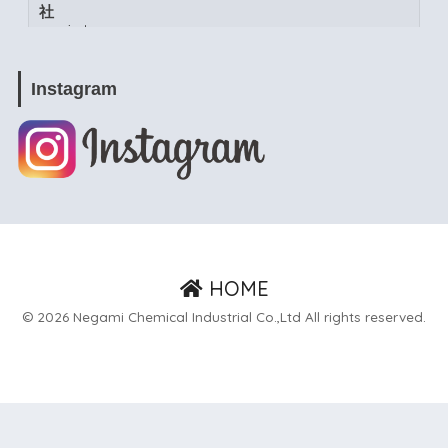
社
www.instagram.com
View on Facebook
·
Share
Instagram
根上工業株式会社
4 weeks ago
www.instagram.com/p/DacW6YymXwG/?
igsh=MWpja2JpZnUweXcwNA==
NEGAMI NEWSを更新しました
ぜひご覧くださ
い。 #能美市 #よりよい環境づくりの日 #根上工業株式
HOME
会社
© 2026 Negami Chemical Industrial Co.,Ltd All rights reserved.
www.instagram.com
View on Facebook
·
Share
根上工業株式会社
4 months ago