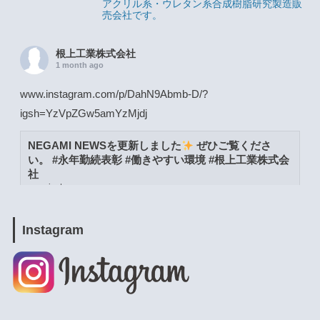
アクリル系・ウレタン系合成樹脂研究製造販
売会社です。
根上工業株式会社
1 month ago
www.instagram.com/p/DahN9Abmb-D/?
igsh=YzVpZGw5amYzMjdj
NEGAMI NEWSを更新しました
ぜひご覧くださ
い。 #永年勤続表彰 #働きやすい環境 #根上工業株式会
社
www.instagram.com
View on Facebook
·
Share
Instagram
根上工業株式会社
1 month ago
www.instagram.com/p/DacW6YymXwG/?
igsh=MWpja2JpZnUweXcwNA==