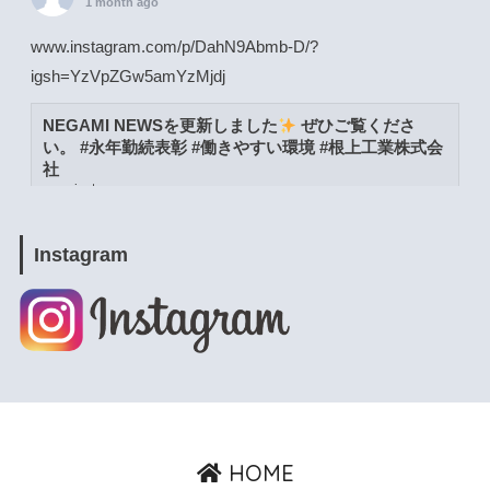
1 month ago
www.instagram.com/p/DahN9Abmb-D/?
igsh=YzVpZGw5amYzMjdj
NEGAMI NEWSを更新しました
ぜひご覧くださ
い。 #永年勤続表彰 #働きやすい環境 #根上工業株式会
社
www.instagram.com
View on Facebook
·
Share
Instagram
根上工業株式会社
1 month ago
www.instagram.com/p/DacW6YymXwG/?
igsh=MWpja2JpZnUweXcwNA==
NEGAMI NEWSを更新しました
ぜひご覧くださ
い。 #能美市 #よりよい環境づくりの日 #根上工業株式
HOME
会社