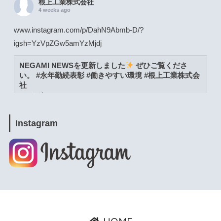
根上工業株式会社
4 weeks ago
www.instagram.com/p/DahN9Abmb-D/?
igsh=YzVpZGw5amYzMjdj
NEGAMI NEWSを更新しました
ぜひご覧くださ
い。 #永年勤続表彰 #働きやすい環境 #根上工業株式会
社
www.instagram.com
View on Facebook
·
Share
Instagram
根上工業株式会社
4 weeks ago
www.instagram.com/p/DacW6YymXwG/?
igsh=MWpja2JpZnUweXcwNA==
NEGAMI NEWSを更新しました
ぜひご覧くださ
い。 #能美市 #よりよい環境づくりの日 #根上工業株式