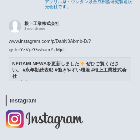
アクリル系・ウレタン系合成樹脂研究製造販
売会社です。
根上工業株式会社
1 month ago
www.instagram.com/p/DahN9Abmb-D/?
igsh=YzVpZGw5amYzMjdj
NEGAMI NEWSを更新しました
ぜひご覧くださ
い。 #永年勤続表彰 #働きやすい環境 #根上工業株式会
社
www.instagram.com
View on Facebook
·
Share
Instagram
根上工業株式会社
1 month ago
www.instagram.com/p/DacW6YymXwG/?
igsh=MWpja2JpZnUweXcwNA==