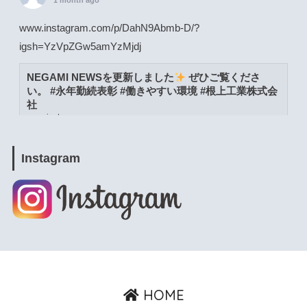
1 month ago
www.instagram.com/p/DahN9Abmb-D/?
igsh=YzVpZGw5amYzMjdj
NEGAMI NEWSを更新しました
ぜひご覧くださ
い。 #永年勤続表彰 #働きやすい環境 #根上工業株式会
社
www.instagram.com
View on Facebook
·
Share
Instagram
根上工業株式会社
1 month ago
www.instagram.com/p/DacW6YymXwG/?
igsh=MWpja2JpZnUweXcwNA==
NEGAMI NEWSを更新しました
ぜひご覧くださ
い。 #能美市 #よりよい環境づくりの日 #根上工業株式
HOME
会社