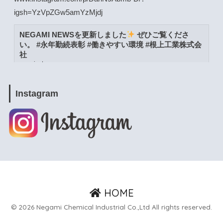
igsh=YzVpZGw5amYzMjdj
NEGAMI NEWSを更新しました
ぜひご覧くださ
い。 #永年勤続表彰 #働きやすい環境 #根上工業株式会
社
www.instagram.com
View on Facebook
·
Share
Instagram
根上工業株式会社
4 weeks ago
www.instagram.com/p/DacW6YymXwG/?
igsh=MWpja2JpZnUweXcwNA==
NEGAMI NEWSを更新しました
ぜひご覧くださ
い。 #能美市 #よりよい環境づくりの日 #根上工業株式
HOME
会社
© 2026 Negami Chemical Industrial Co.,Ltd All rights reserved.
www.instagram.com