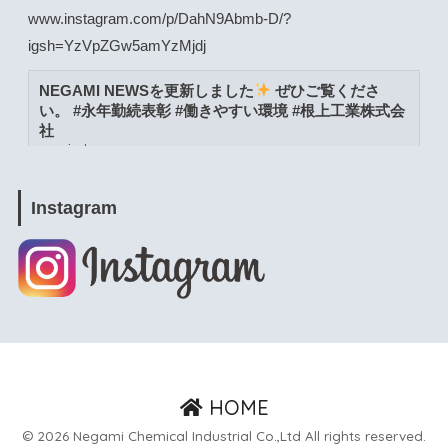
www.instagram.com/p/DahN9Abmb-D/?
igsh=YzVpZGw5amYzMjdj
NEGAMI NEWSを更新しました
ぜひご覧くださ
い。 #永年勤続表彰 #働きやすい環境 #根上工業株式会
社
www.instagram.com
View on Facebook
·
Share
Instagram
根上工業株式会社
1 month ago
www.instagram.com/p/DacW6YymXwG/?
igsh=MWpja2JpZnUweXcwNA==
NEGAMI NEWSを更新しました
ぜひご覧くださ
い。 #能美市 #よりよい環境づくりの日 #根上工業株式
HOME
会社
© 2026 Negami Chemical Industrial Co.,Ltd All rights reserved.
www.instagram.com