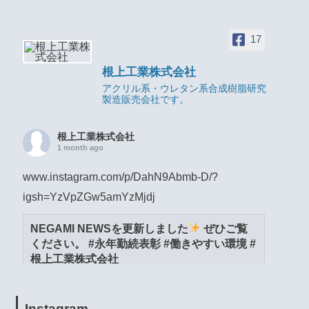
17
根上工業株式会社
アクリル系・ウレタン系合成樹脂研究
製造販売会社です。
根上工業株式会社
1 month ago
www.instagram.com/p/DahN9Abmb-D/?
igsh=YzVpZGw5amYzMjdj
NEGAMI NEWSを更新しました
ぜひご覧
ください。 #永年勤続表彰 #働きやすい環境 #
根上工業株式会社
www.instagram.com
View on Facebook
·
Share
Instagram