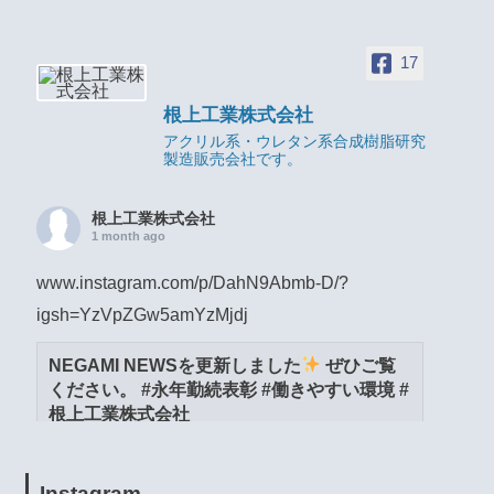
17
根上工業株式会社
アクリル系・ウレタン系合成樹脂研究
製造販売会社です。
根上工業株式会社
1 month ago
www.instagram.com/p/DahN9Abmb-D/?
igsh=YzVpZGw5amYzMjdj
NEGAMI NEWSを更新しました
ぜひご覧
ください。 #永年勤続表彰 #働きやすい環境 #
根上工業株式会社
www.instagram.com
View on Facebook
·
Share
Instagram