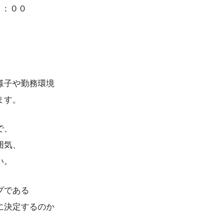
６：００
様子や勤務環境
ます。
で、
囲気、
い。
プである
に決定するのか