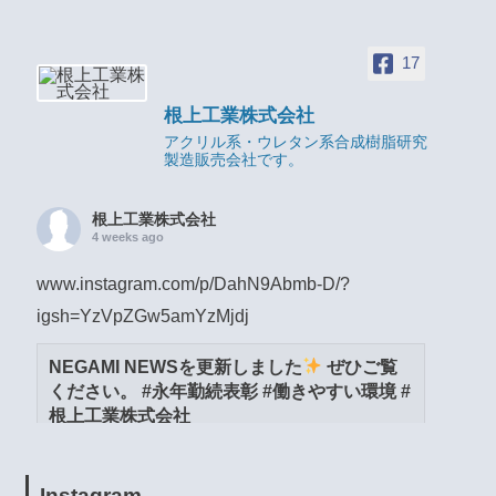
17
根上工業株式会社
アクリル系・ウレタン系合成樹脂研究
製造販売会社です。
根上工業株式会社
4 weeks ago
www.instagram.com/p/DahN9Abmb-D/?
igsh=YzVpZGw5amYzMjdj
NEGAMI NEWSを更新しました
ぜひご覧
ください。 #永年勤続表彰 #働きやすい環境 #
根上工業株式会社
www.instagram.com
View on Facebook
·
Share
Instagram