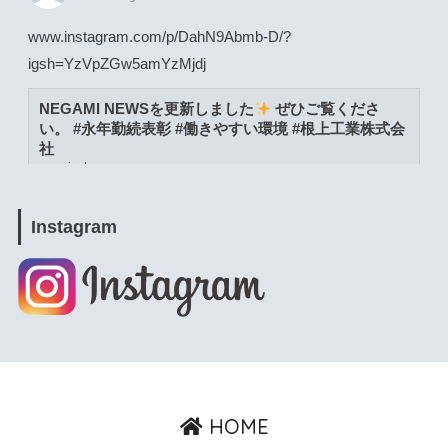
www.instagram.com/p/DahN9Abmb-D/?
igsh=YzVpZGw5amYzMjdj
NEGAMI NEWSを更新しました
ぜひご覧くださ
い。 #永年勤続表彰 #働きやすい環境 #根上工業株式会
社
www.instagram.com
View on Facebook
·
Share
Instagram
根上工業株式会社
4 weeks ago
www.instagram.com/p/DacW6YymXwG/?
igsh=MWpja2JpZnUweXcwNA==
NEGAMI NEWSを更新しました
ぜひご覧くださ
い。 #能美市 #よりよい環境づくりの日 #根上工業株式
HOME
会社