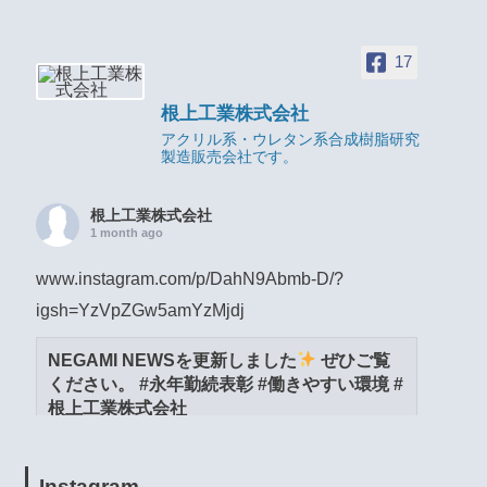
17
根上工業株式会社
アクリル系・ウレタン系合成樹脂研究
製造販売会社です。
根上工業株式会社
1 month ago
www.instagram.com/p/DahN9Abmb-D/?
igsh=YzVpZGw5amYzMjdj
NEGAMI NEWSを更新しました
ぜひご覧
ください。 #永年勤続表彰 #働きやすい環境 #
根上工業株式会社
www.instagram.com
View on Facebook
·
Share
Instagram