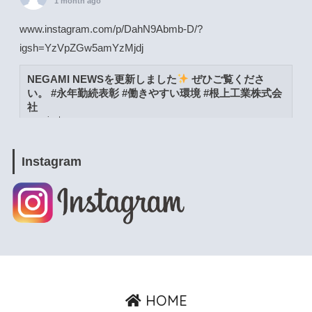
1 month ago
www.instagram.com/p/DahN9Abmb-D/?
igsh=YzVpZGw5amYzMjdj
NEGAMI NEWSを更新しました
ぜひご覧くださ
い。 #永年勤続表彰 #働きやすい環境 #根上工業株式会
社
www.instagram.com
View on Facebook
·
Share
Instagram
根上工業株式会社
1 month ago
www.instagram.com/p/DacW6YymXwG/?
igsh=MWpja2JpZnUweXcwNA==
NEGAMI NEWSを更新しました
ぜひご覧くださ
い。 #能美市 #よりよい環境づくりの日 #根上工業株式
HOME
会社