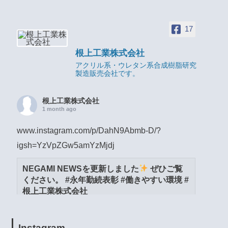
17
根上工業株式会社
アクリル系・ウレタン系合成樹脂研究
製造販売会社です。
根上工業株式会社
1 month ago
www.instagram.com/p/DahN9Abmb-D/?
igsh=YzVpZGw5amYzMjdj
NEGAMI NEWSを更新しました
ぜひご覧
ください。 #永年勤続表彰 #働きやすい環境 #
根上工業株式会社
www.instagram.com
View on Facebook
·
Share
Instagram