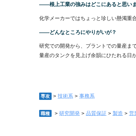
――根上工業の強みはどこにあると思い
化学メーカーではちょっと珍しい懸濁重
――どんなところにやりがいが？
研究での開発から、プラントでの量産ま
量産のタンクを見上げ余韻にひたれる日
>
技術系
>
事務系
専攻
>
研究開発
>
品質保証
>
製造
>
営
職種